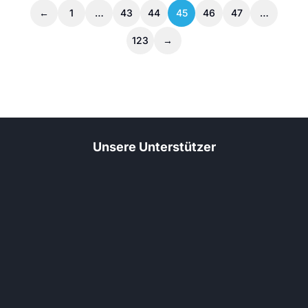
←
1
…
43
44
45
46
47
…
123
→
Unsere Unterstützer