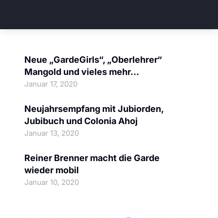
Neue „GardeGirls“, „Oberlehrer“
Mangold und vieles mehr…
Januar 17, 2020
Prinzengarde
Neujahrsempfang mit Jubiorden,
Jubibuch und Colonia Ahoj
Prinzengarde
Januar 13, 2020
Reiner Brenner macht die Garde
wieder mobil
Prinzengarde
Januar 10, 2020