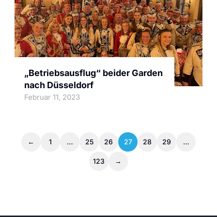
„Betriebsausflug“ beider Garden
nach Düsseldorf
Februar 11, 2023
←
1
…
25
26
27
28
29
…
123
→