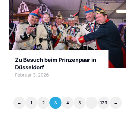
Zu Besuch beim Prinzenpaar in
Düsseldorf
Februar 3, 2026
←
1
2
3
4
5
…
123
→