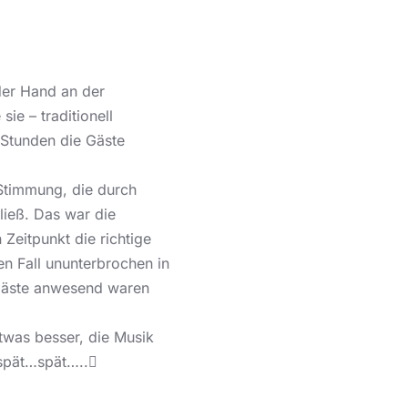
der Hand an der
ie – traditionell
 Stunden die Gäste
 Stimmung, die durch
ließ. Das war die
 Zeitpunkt die richtige
en Fall ununterbrochen in
 Gäste anwesend waren
twas besser, die Musik
 spät…spät…..
