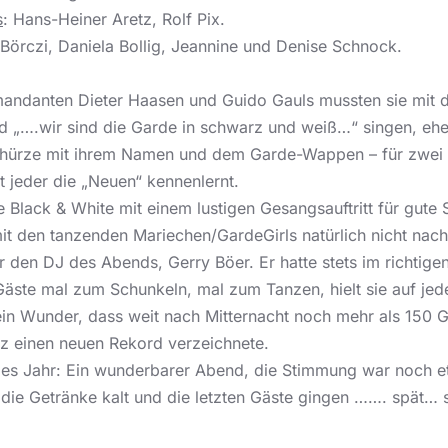
s
: Hans-Heiner Aretz, Rolf Pix.
a Börczi, Daniela Bollig, Jeannine und Denise Schnock.
andanten Dieter Haasen und Guido Gauls mussten sie mit 
 „….wir sind die Garde in schwarz und weiß…“ singen, ehe s
 Schürze mit ihrem Namen und dem Garde-Wappen –
für zwei
t jeder die „Neuen“ kennenlernt.
 Black & White mit einem lustigen Gesangsauftritt für gute
it den tanzenden Mariechen/GardeGirls natürlich nicht nach
r den DJ des Abends, Gerry Böer. Er hatte stets im richtigen
äste mal zum Schunkeln, mal zum Tanzen, hielt sie auf jed
ein Wunder, dass weit nach Mitternacht noch mehr als 150
z einen neuen Rekord verzeichnete.
edes Jahr: Ein wunderbarer Abend, die Stimmung war noch e
, die Getränke kalt und die letzten Gäste gingen ……. spät…