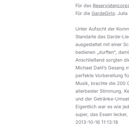
Für das
Reservistencorp
Für die
GardeGirls
: Juli
Unter Aufsicht der Komm
Standarte das Garde-Lied
ausgestattet mit einer
bedienen „durften“, dami
Anschließend sorgten die
Michael Dahl’s Gesang m
perfekte Vorbereitung fü
Musik, brachte die 200 G
allerbester Stimmung. K
und der Getränke-Umsat
Eigentlich war es wie j
super, das Essen lecker
2013-10-16 11:13:18