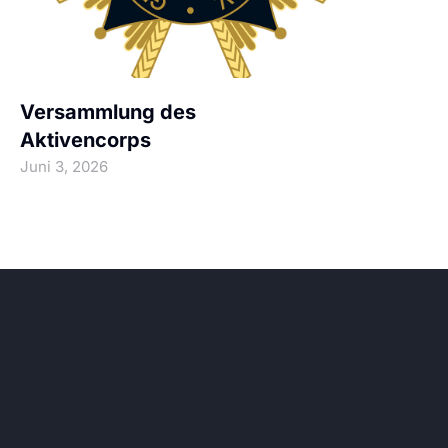
M
Versammlung des
Aktivencorps
Juni 3, 2026