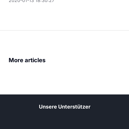
2020-01-13 18:30:27
JHV: Neue Schwenkfahn
More articles
Juni 18, 2026
Prinzengarde
Unsere Unterstützer