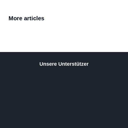
JHV: Neue Schwenkfahne 
More articles
Juni 18, 2026
Prinzengarde
Unsere Unterstützer