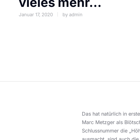
vieles mehr…
Januar 17, 2020
by
admin
Das hat natürlich in ers
Marc Metzger als Blötsc
Schlussnummer die „Höhn
ausmacht, sind auch die