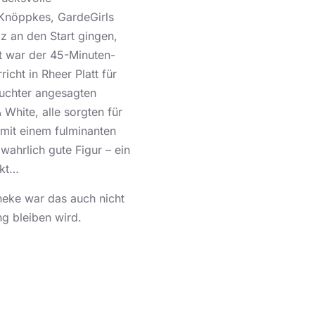
 Knöppkes, GardeGirls
 an den Start gingen,
t war der 45-Minuten-
icht in Rheer Platt für
euchter angesagten
White, alle sorgten für
 mit einem fulminanten
wahrlich gute Figur – ein
nkt…
heke war das auch nicht
ng bleiben wird.