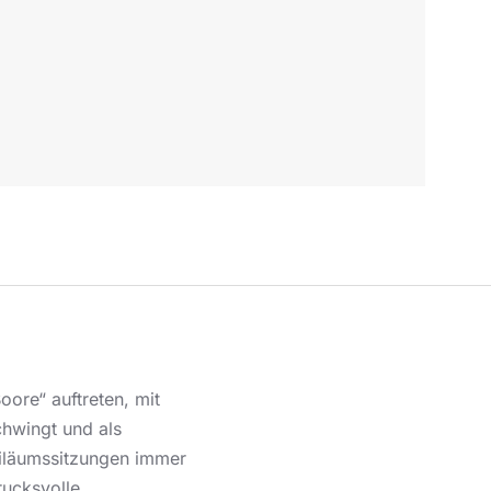
oore“ auftreten, mit
chwingt und als
biläumssitzungen immer
rucksvolle