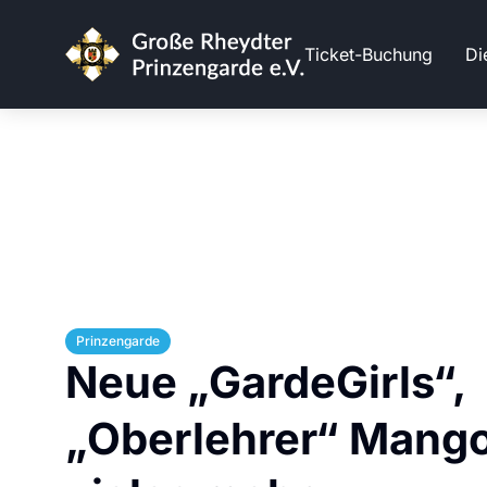
Ticket-Buchung
Di
Prinzengarde
Neue „GardeGirls“,
„Oberlehrer“ Mango