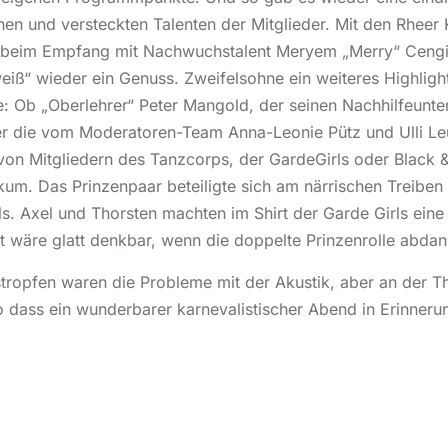
n und versteckten Talenten der Mitglieder. Mit den Rheer
e beim Empfang mit Nachwuchstalent Meryem „Merry“ Cengiz
iß“ wieder ein Genuss. Zweifelsohne ein weiteres Highligh
e: Ob „Oberlehrer“ Peter Mangold, der seinen Nachhilfeunterr
der die vom Moderatoren-Team Anna-Leonie Pütz und Ulli L
on Mitgliedern des Tanzcorps, der GardeGirls oder Black & 
kum. Das Prinzenpaar beteiligte sich am närrischen Treiben
rls. Axel und Thorsten machten im Shirt der Garde Girls eine 
t wäre glatt denkbar, wenn die doppelte Prinzenrolle abda
stropfen waren die Probleme mit der Akustik, aber an der T
 dass ein wunderbarer karnevalistischer Abend in Erinneru