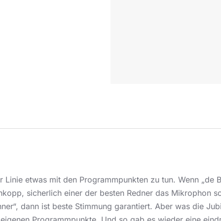
ter Linie etwas mit den Programmpunkten zu tun. Wenn „de B
hkopp, sicherlich einer der besten Redner das Mikrophon s
er“, dann ist beste Stimmung garantiert. Aber was die Ju
 eigenen Programmpunkte. Und so gab es wieder eine eind