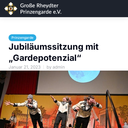
Prinzengarde
Jubiläumssitzung mit
„Gardepotenzial“
Januar 21, 2023
by
admin