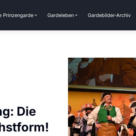
e Prinzengarde
Gardeleben
Gardebilder-Archiv
g: Die
hstform!