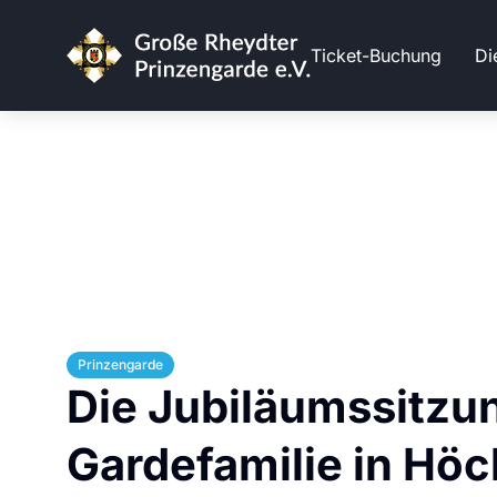
Ticket-Buchung
Di
Prinzengarde
Die Jubiläumssitzun
Gardefamilie in Höc