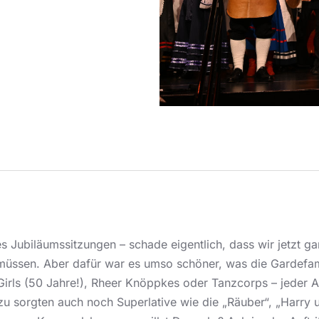
es Jubiläumssitzungen – schade eigentlich, dass wir jetzt g
 müssen. Aber dafür war es umso schöner, was die Gardefam
irls (50 Jahre!), Rheer Knöppkes oder Tanzcorps – jeder Au
zu sorgten auch noch Superlative wie die „Räuber“, „Harry 