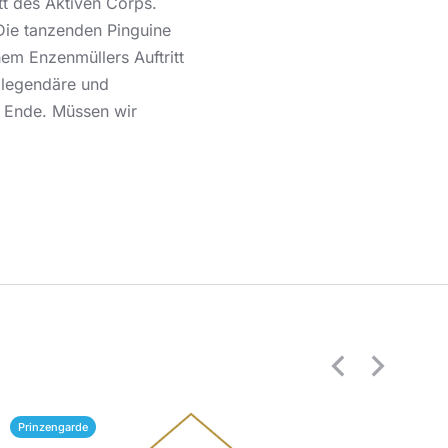
tt des Aktiven Corps.
Die tanzenden Pinguine
em Enzenmüllers Auftritt
 legendäre und
r Ende. Müssen wir
Prinzengarde
Pr