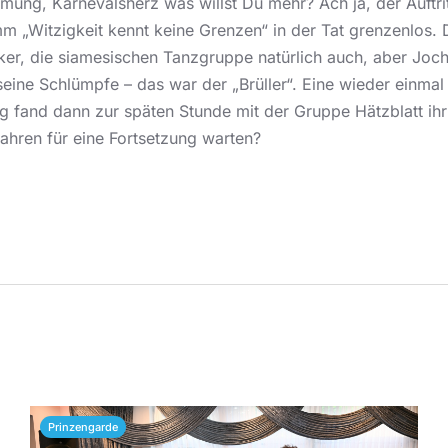
mmung, Karnevalsherz was willst Du mehr? Ach ja, der Auftri
 „Witzigkeit kennt keine Grenzen“ in der Tat grenzenlos. 
ker, die siamesischen Tanzgruppe natürlich auch, aber Joch
eine Schlümpfe – das war der „Brüller“. Eine wieder einmal
g fand dann zur späten Stunde mit der Gruppe Hätzblatt ih
 Jahren für eine Fortsetzung warten?
Prinzengarde