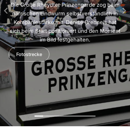
Die Große Rheydter Prinzengarde zog beim
närrischen Lindwurm selbstverständlich in
Kompaniestärke mit. Denise Brenneis hat
sich beim Start positioniert und den Moment
im Bild festgehalten.
Fotostrecke