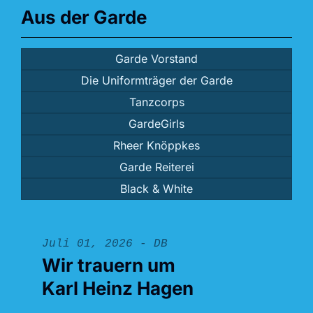
Aus der Garde
Garde Vorstand
Die Uniformträger der Garde
Tanzcorps
GardeGirls
Rheer Knöppkes
Garde Reiterei
Black & White
Juli 01, 2026 - DB
Wir trauern um
Karl Heinz Hagen